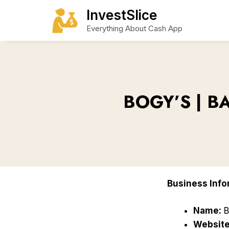
Skip
InvestSlice
to
Everything About Cash App
content
BOGY’S | B
Business Info
Name:
B
Website