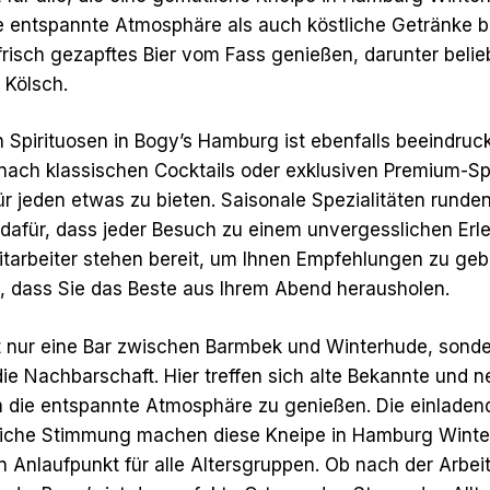
e entspannte Atmosphäre als auch köstliche Getränke ber
risch gezapftes Bier vom Fass genießen, darunter belie
d Kölsch.
 Spirituosen in Bogy’s Hamburg ist ebenfalls beeindruc
nach klassischen Cocktails oder exklusiven Premium-Spi
für jeden etwas zu bieten. Saisonale Spezialitäten rund
dafür, dass jeder Besuch zu einem unvergesslichen Erle
itarbeiter stehen bereit, um Ihnen Empfehlungen zu ge
n, dass Sie das Beste aus Ihrem Abend herausholen.
ht nur eine Bar zwischen Barmbek und Winterhude, sonde
die Nachbarschaft. Hier treffen sich alte Bekannte und n
die entspannte Atmosphäre zu genießen. Die einladend
dliche Stimmung machen diese Kneipe in Hamburg Winte
n Anlaufpunkt für alle Altersgruppen. Ob nach der Arbeit