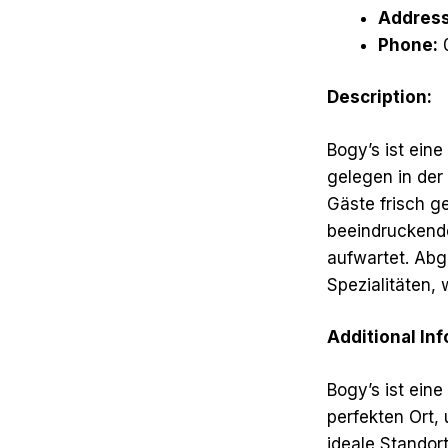
Address
Phone:
0
Description:
Bogy’s ist ein
gelegen in der
Gäste frisch g
beeindruckende
aufwartet. Abg
Spezialitäten,
Additional In
Bogy’s ist ein
perfekten Ort,
ideale Standor