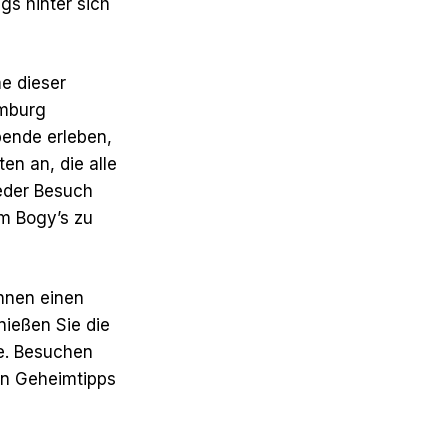
gs hinter sich
e dieser
amburg
ende erleben,
en an, die alle
eder Besuch
um Bogy’s zu
Ihnen einen
ießen Sie die
e. Besuchen
en Geheimtipps