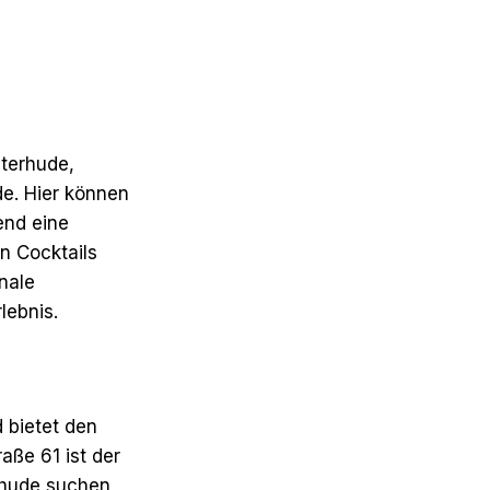
terhude,
de. Hier können
end eine
n Cocktails
nale
lebnis.
 bietet den
aße 61 ist der
rhude suchen,