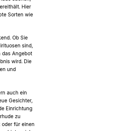
eithält. Hier
bte Sorten wie
kend. Ob Sie
rituosen sind,
en das Angebot
bnis wird. Die
ben und
rn auch ein
eue Gesichter,
e Einrichtung
rhude zu
 oder für einen