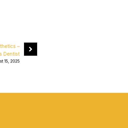
thetics –
s Dentist
st 15, 2025