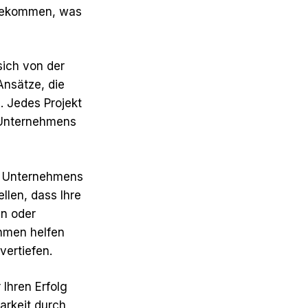
 bekommen, was
sich von der
Ansätze, die
. Jedes Projekt
s Unternehmens
es Unternehmens
llen, dass Ihre
en oder
hmen helfen
ertiefen.
 Ihren Erfolg
arkeit durch