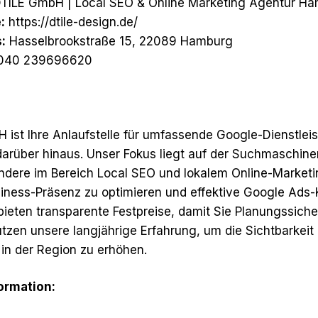
TILE GmbH | Local SEO & Online Marketing Agentur H
:
https://dtile-design.de/
:
Hasselbrookstraße 15, 22089 Hamburg
040 239696620
 ist Ihre Anlaufstelle für umfassende Google-Dienstlei
rüber hinaus. Unser Fokus liegt auf der Suchmaschin
ndere im Bereich Local SEO und lokalem Online-Marketi
iness-Präsenz zu optimieren und effektive Google Ad
 bieten transparente Festpreise, damit Sie Planungssich
tzen unsere langjährige Erfahrung, um die Sichtbarkeit 
n der Region zu erhöhen.
formation: