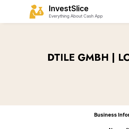
Skip
InvestSlice
to
Everything About Cash App
content
DTILE GMBH | 
Business Info