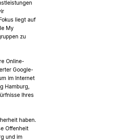
nstleistungen
ir
Fokus liegt auf
gle My
gruppen zu
re Online-
erter Google-
m im Internet
ung Hamburg,
ürfnisse Ihres
herheit haben.
se Offenheit
rg und im