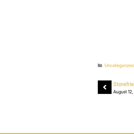
Categories
Uncategorize
Storefri
August 12,