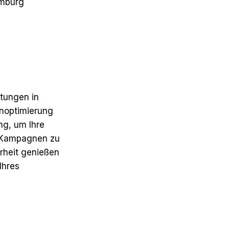
amburg
stungen in
enoptimierung
ng, um Ihre
s-Kampagnen zu
erheit genießen
Ihres