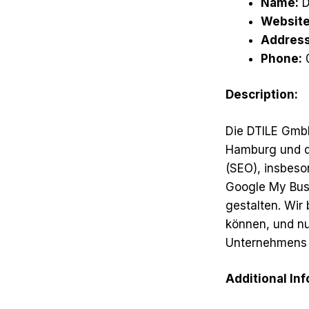
Name:
D
Website
Address
Phone:
Description:
Die DTILE GmbH
Hamburg und da
(SEO), insbeso
Google My Bus
gestalten. Wir
können, und nu
Unternehmens i
Additional In